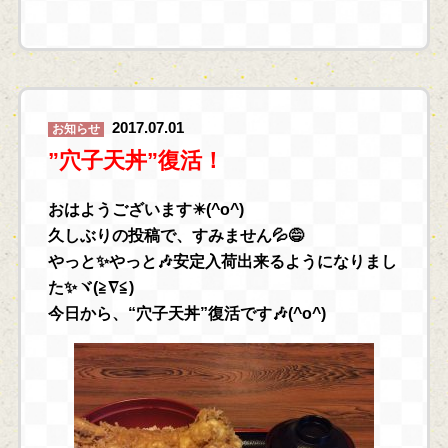
2017.07.01
お知らせ
”穴子天丼”復活！
おはようございます☀(^o^)
久しぶりの投稿で、すみません💦😅
やっと✨やっと🎶安定入荷出来るようになりまし
た✨ヾ(≧∇≦)
今日から、“穴子天丼”復活です🎶(^o^)