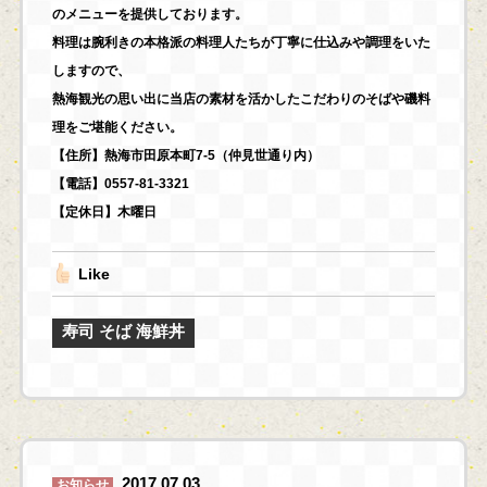
のメニューを提供しております。
料理は腕利きの本格派の料理人たちが丁寧に仕込みや調理をいた
しますので、
熱海観光の思い出に当店の素材を活かしたこだわりのそばや磯料
理をご堪能ください。
【住所】熱海市田原本町7-5（仲見世通り内）
【電話】0557-81-3321
【定休日】木曜日
Like
寿司 そば 海鮮丼
2017.07.03
お知らせ