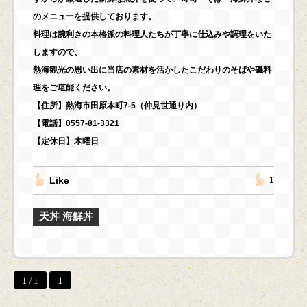
のメニューを提供しております。
料理は腕利きの本格派の料理人たちが丁寧に仕込みや調理をいた
しますので、
熱海観光の思い出に当店の素材を活かしたこだわりのそばや磯料
理をご堪能ください。
【住所】熱海市田原本町7-5（仲見世通り内）
【電話】0557-81-3321
【定休日】木曜日
Like
1
天丼 海鮮丼
1 / 1
1