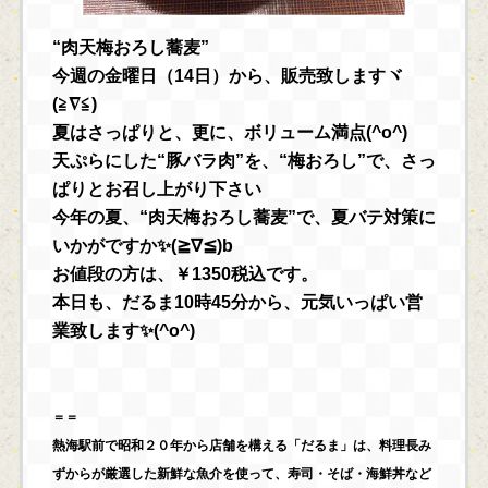
“肉天梅おろし蕎麦”
今週の金曜日（14日）から、販売致しますヾ
(≧∇≦)
夏はさっぱりと、更に、ボリューム満点(^o^)
天ぷらにした“豚バラ肉”を、“梅おろし”で、さっ
ぱりとお召し上がり下さい
今年の夏、“肉天梅おろし蕎麦”で、夏バテ対策に
いかがですか✨(≧∇≦)b
お値段の方は、￥1350税込です。
本日も、だるま10時45分から、元気いっぱい営
業致します✨(^o^)
＝＝
熱海駅前で昭和２０年から店舗を構える「だるま」は、料理長み
ずからが厳選した新鮮な魚介を使って、寿司・そば・海鮮丼など