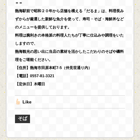
＝＝
熱海駅前で昭和２０年から店舗を構える「だるま」は、料理長み
ずからが厳選した新鮮な魚介を使って、寿司・そば・海鮮丼など
のメニューを提供しております。
料理は腕利きの本格派の料理人たちが丁寧に仕込みや調理をいた
しますので、
熱海観光の思い出に当店の素材を活かしたこだわりのそばや磯料
理をご堪能ください。
【住所】熱海市田原本町7-5（仲見世通り内）
【電話】0557-81-3321
【定休日】木曜日
Like
そば