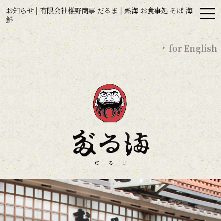
お知らせ | 有限会社椎野商事 だるま | 熱海 お食事処 そば 海
鮮
for English