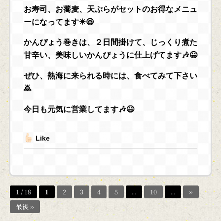
お寿司、お蕎麦、天ぷらがセットのお得なメニュ
ーになってます✴️😆
かんぴょう巻きは、２日間掛けて、じっくり煮た
甘辛い、美味しいかんぴょうに仕上げてます🎶😆
ぜひ、熱海に来られる時には、食べてみて下さい
🙇
今日も元気に営業してます🎶😆
Like
1 / 18
1
2
3
4
5
...
10
...
»
最後 »