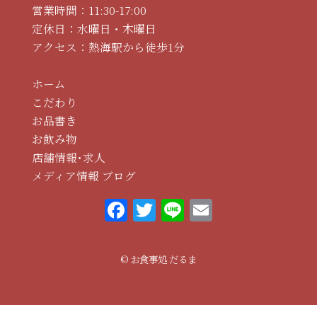
営業時間：11:30-17:00
定休日：水曜日・木曜日
アクセス：熱海駅から徒歩1分
ホーム
こだわり
お品書き
お飲み物
店舗情報･求人
メディア情報
ブログ
F
T
Li
E
a
w
n
m
c
it
e
ai
© お食事処 だるま
e
te
l
b
r