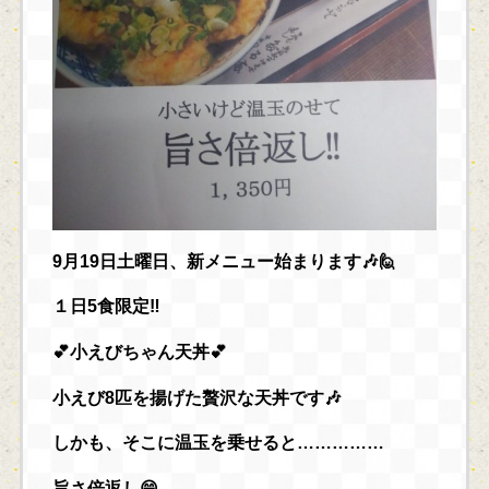
9月19日土曜日、新メニュー始まります🎶🙋
１日5食限定‼️
💕小えびちゃん天丼💕
小えび8匹を揚げた贅沢な天丼です🎶
しかも、そこに温玉を乗せると……………
旨さ倍返し😁