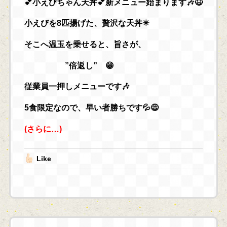
💕小えびちゃん天丼💕新メニュー始まります🎶😆
小えびを8匹揚げた、贅沢な天丼✴️
そこへ温玉を乗せると、旨さが、
”倍返し” 😁
従業員一押しメニューです🎶
5食限定なので、早い者勝ちです💦😅
(さらに…)
Like