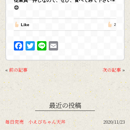
従業員一押しなので、ぜひ、食べてみて下さい✴️
😌
Like
2
F
T
Li
E
a
w
n
m
c
itt
e
ai
«
前の記事
次の記事
»
e
er
l
b
o
o
最近の投稿
k
毎日完売 小えびちゃん天丼
2020/11/23