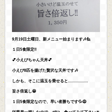
9月19日土曜日、新メニュー始まります🎶🙋
１日5食限定‼️
💕小えびちゃん天丼💕
小えび8匹を揚げた贅沢な天丼です🎶
しかも、そこに温玉を乗せると……………
旨さ倍返し😁
１日5食限定なので、早い者勝ちです💦😅