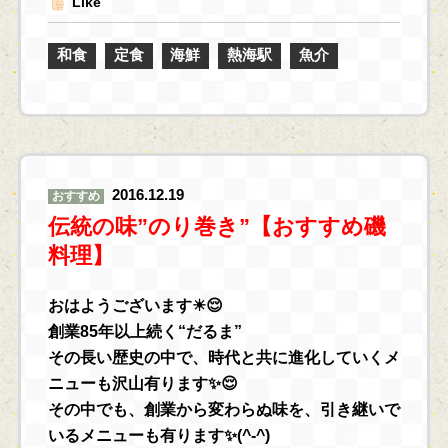
Like
和食
定食
海鮮
熱海駅
魚介
2016.12.19
おすすめ
伝統の味”のり巻き”【おすすめ磯
料理】
おはようございます☀😌
創業85年以上続く“だるま”
その長い歴史の中で、時代と共に進化していくメ
ニューも沢山有ります✨😌
その中でも、創業から変わらぬ味を、引き継いで
いるメニューも有ります✨(^-^)