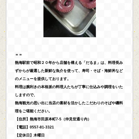
＝＝
熱海駅前で昭和２０年から店舗を構える「だるま」は、料理長み
ずからが厳選した新鮮な魚介を使って、寿司・そば・海鮮丼など
のメニューを提供しております。
料理は腕利きの本格派の料理人たちが丁寧に仕込みや調理をいた
しますので、
熱海観光の思い出に当店の素材を活かしたこだわりのそばや磯料
理をご堪能ください。
【住所】熱海市田原本町7-5（仲見世通り内）
【電話】0557-81-3321
【定休日】木曜日