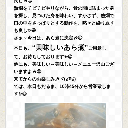
良し🎶😆
熱燗をチビチビやりながら、骨の間に詰まった身
を探し、見つけた身を味わい、すかさず、熱燗で
口の中をさっぱりとする動作を、黙々と繰り返す
も良し✨😆
さぁ～今日は、あら煮に決定🎶😉
“美味しいあら煮”
本日も、
ご用意し
て、お待ちしております✨😌
他にも、美味しい～美味しい～メニュー沢山ござ
いますよ🎶😆
来てからのお楽しみ🎶ヾ(≧∇≦)
では、本日もだるま、10時45分から営業致しま
す✨😌