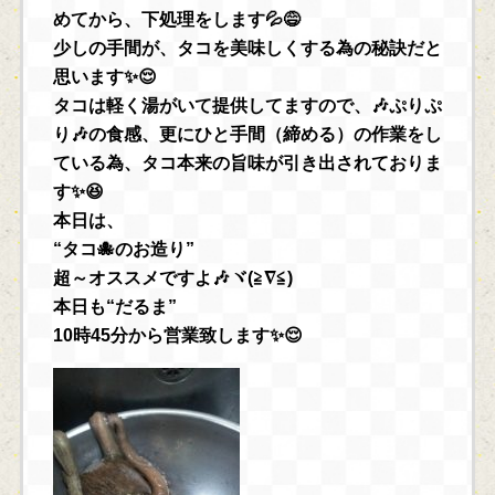
めてから、下処理をします💦😅
少しの手間が、タコを美味しくする為の秘訣だと
思います✨😌
タコは軽く湯がいて提供してますので、🎶ぷりぷ
り🎶の食感、更にひと手間（締める）の作業をし
ている為、タコ本来の旨味が引き出されておりま
す✨😆
本日は、
“タコ🐙のお造り”
超～オススメですよ🎶ヾ(≧∇≦)
本日も“だるま”
10時45分から営業致します✨😌