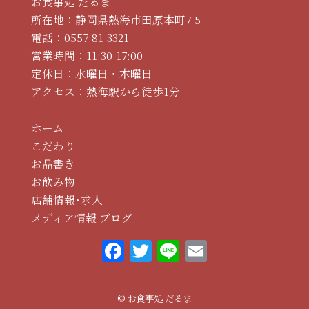
お食事処 だるま
所在地：静岡県熱海市田原本町7-5
電話：
0557-81-3321
営業時間：11:30-17:00
定休日：水曜日・木曜日
アクセス：熱海駅から徒歩1分
ホーム
こだわり
お品書き
お飲み物
店舗情報･求人
メディア情報
ブログ
F
T
Li
E
a
w
n
m
c
it
e
ai
© お食事処 だるま