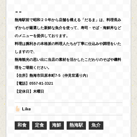
＝＝
熱海駅前で昭和２０年から店舗を構える「だるま」は、料理長み
ずからが厳選した新鮮な魚介を使って、寿司・そば・海鮮丼など
のメニューを提供しております。
料理は腕利きの本格派の料理人たちが丁寧に仕込みや調理をいた
しますので、
熱海観光の思い出に当店の素材を活かしたこだわりのそばや磯料
理をご堪能ください。
【住所】熱海市田原本町7-5（仲見世通り内）
【電話】0557-81-3321
【定休日】木曜日
Like
和食
定食
海鮮
熱海駅
魚介