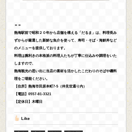
＝＝
熱海駅前で昭和２０年から店舗を構える「だるま」は、料理長み
ずからが厳選した新鮮な魚介を使って、寿司・そば・海鮮丼など
のメニューを提供しております。
料理は腕利きの本格派の料理人たちが丁寧に仕込みや調理をいた
しますので、
熱海観光の思い出に当店の素材を活かしたこだわりのそばや磯料
理をご堪能ください。
【住所】熱海市田原本町7-5（仲見世通り内）
【電話】0557-81-3321
【定休日】木曜日
Like