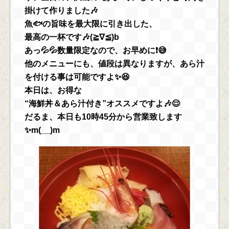
掛けて作りました🎶
魚🐟の旨味を最大限に引き出した、
最高の一杯です🎶(≧∇≦)b
あっ💦💦数量限定なので、お早めに❗😅
他のメニューにも、値段は異なりますが、あら汁
を付ける事は可能ですよ✨😆
本日は、お得な
“海鮮丼＆あら汁付き”オススメですよ🎶😌
だるま、本日も10時45分から営業致します
✨m(__)m