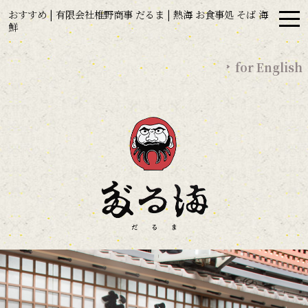
おすすめ | 有限会社椎野商事 だるま | 熱海 お食事処 そば 海
鮮
for English