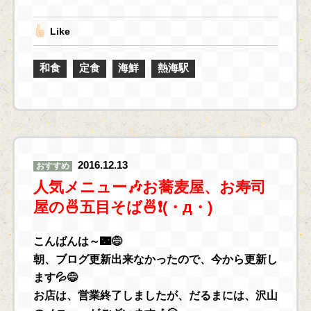
Like
和食
定食
海鮮
熱海駅
2016.12.13
おすすめ
人気メニュー🎶お蕎麦屋、お寿司
屋の🍜五目そば🍜❗(・д・)
こんばんは～🌃😅
朝、ブログ更新出来なかったので、今から更新し
ます💦😅
お店は、営業終了しましたが、だるまには、沢山