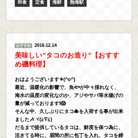
和食
定食
海鮮
熱海駅
2016.12.14
おすすめ
美味しい”タコのお造り”【おすす
め磯料理】
おはようございます☀(^o^)
最近、温暖化の影響で、魚🐟が中々採れなく、
海水の温度の変化なのか、アジやサバ等水揚げの
量が減っております❗😱
そんな中、久しぶりにタコ🐙を入荷する事が出来
ました🎶ヾ(≧∇≦)
だるまで提供しているタコは、鮮度を保つ為に、
活きてる時に、眉間の所に包丁を入れ、タコを締