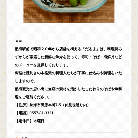
＝＝
熱海駅前で昭和２０年から店舗を構える「だるま」は、料理長み
ずからが厳選した新鮮な魚介を使って、寿司・そば・海鮮丼など
のメニューを提供しております。
料理は腕利きの本格派の料理人たちが丁寧に仕込みや調理をいた
しますので、
熱海観光の思い出に当店の素材を活かしたこだわりのそばや魚料
理をご堪能ください。
【住所】熱海市田原本町7-5（仲見世通り内）
【電話】0557-81-3321
【定休日】木曜日