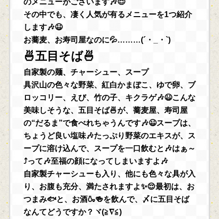
のメニューがございます🎶😌
その中でも、凄く人気が有るメニューを1つ紹介
します🎶😆
お蕎麦、お寿司屋なのに💦………(´・_・`)
🍜五目そば🍜
自家製の麺、チャーシュー、スープ
具沢山の色々な野菜、紅白かまぼこ、ゆで卵、ブ
ロッコリー、えび、竹の子、キクラゲ🎶😆こんな
美味しそうな、五目そば🍜が、蕎麦屋、寿司屋
の“だるま”で食べれちゃうんです🎶😉スープは、
ちょうど良い塩味🎶たっぷり野菜のエキスが、ス
ープに溶け込んで、スープを一口飲むと🎶はぁ～
⤴って🎶至福の顔になってしまいますよ🎶
自家製チャーシューも入り、他にも色々な具が入
り、お腹も充分、満たされますよ✨😌最初は、お
つまみ🐟と、お酒🍶🍻を飲んで、〆に五目そば
なんてどうですか？ヾ(≧∇≦)