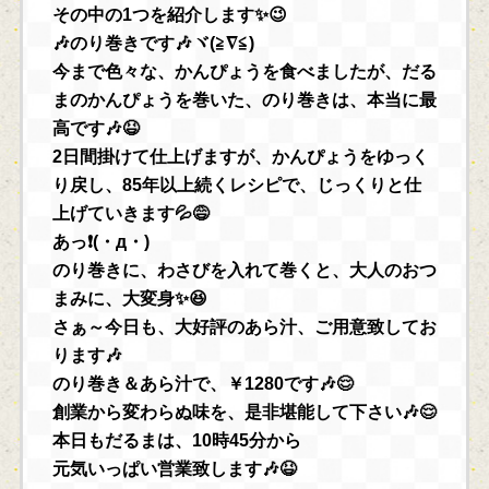
その中の1つを紹介します✨😉
🎶のり巻きです🎶ヾ(≧∇≦)
今まで色々な、かんぴょうを食べましたが、だる
まのかんぴょうを巻いた、のり巻きは、本当に最
高です🎶😆
2日間掛けて仕上げますが、かんぴょうをゆっく
り戻し、85年以上続くレシピで、じっくりと仕
上げていきます💦😅
あっ❗(・д・)
のり巻きに、わさびを入れて巻くと、大人のおつ
まみに、大変身✨😆
さぁ～今日も、大好評のあら汁、ご用意致してお
ります🎶
のり巻き＆あら汁で、￥1280です🎶😌
創業から変わらぬ味を、是非堪能して下さい🎶😌
本日もだるまは、10時45分から
元気いっぱい営業致します🎶😆