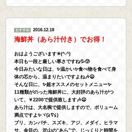
2016.12.18
おすすめ
海鮮丼（あら汁付き）でお得！
おはようございます☀(^-^)
本日も一段と厳しい寒さですね💦😰
今日みたいな日は、✨温かい✨食べ物を食べて身
体の芯から、温まりたいですよね🎶😆
そんな日に、✨超オススメのセットメニュー✨
11種類がのった海鮮丼に、大好評のあら汁がつ
いて、￥2200で提供致します🎶😆
あら汁は、大名椀で提供しますので、ボリューム
満点ですよ✨ヾ(≧∇≦)
ブリ、カンパチ、スズキ、アジ、メダイ、ヒラマ
サ、金目の、沢山の“あら”で、じっくりと時間を