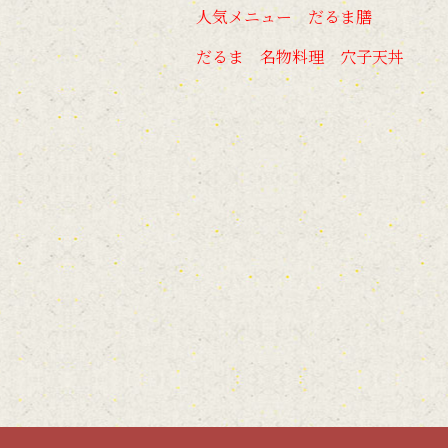
人気メニュー だるま膳
だるま 名物料理 穴子天丼