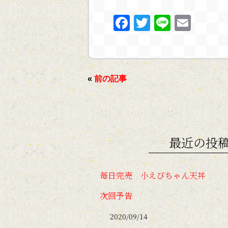
F
T
Li
E
a
w
n
m
c
itt
e
ai
e
er
l
«
前の記事
b
o
o
k
最近の投
毎日完売 小えびちゃん天丼
次回予告
2020/09/14