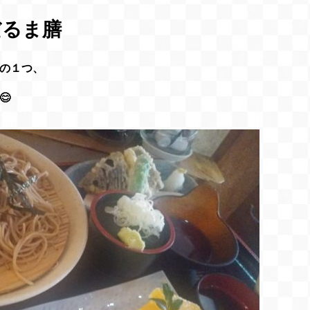
だるま膳
の１つ、
😊