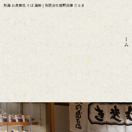
熱海 お食事処 そば 海鮮 | 有限会社椎野商事 だるま
ホーム