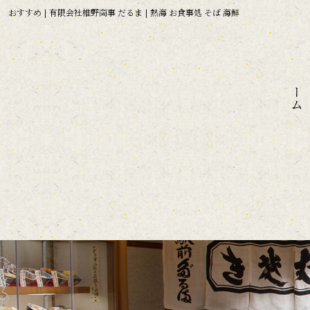
おすすめ | 有限会社椎野商事 だるま | 熱海 お食事処 そば 海鮮
ホーム