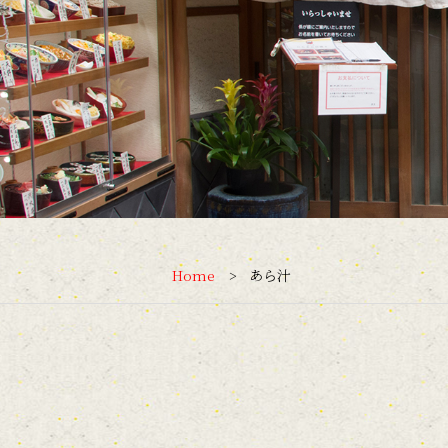
Home
あら汁