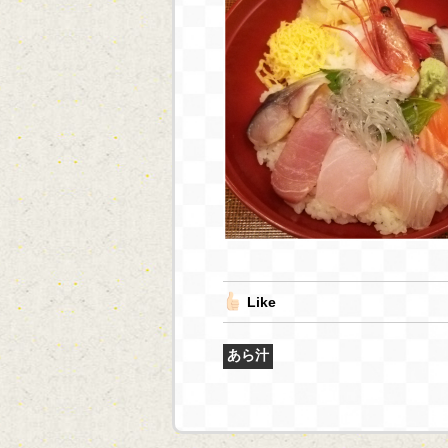
Like
あら汁