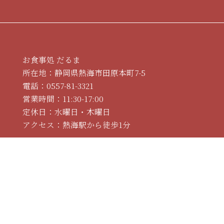
お食事処 だるま
所在地：静岡県熱海市田原本町7-5
電話：
0557-81-3321
営業時間：11:30-17:00
定休日：水曜日・木曜日
アクセス：熱海駅から徒歩1分
ホーム
こだわり
お品書き
お飲み物
店舗情報･求人
メディア情報
ブログ