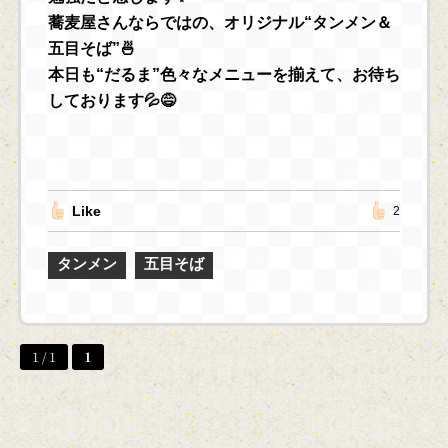
蕎麦屋さんならではの、オリジナル“タンメン＆
五目そば”🍜
本日も“だるま”色々なメニューを揃えて、お待ち
しております💦😅
Like
2
タンメン
五目そば
1 / 1
1