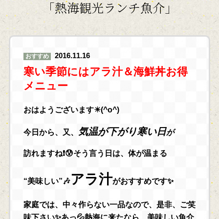
「熱海観光ランチ魚介」
2016.11.16
おすすめ
寒い季節にはアラ汁＆海鮮丼お得
メニュー
おはようございます☀(^o^)
気温が下がり寒い日
今日から、又、
が
訪れますね❗😰そう言う日は、体が温まる
アラ汁
“美味しい”🎶
がおすすめです✨
家庭では、中々作らない一品なので、是非、ご笑
味下さい✨あっ💦熱海に来たなら、美味しい魚介