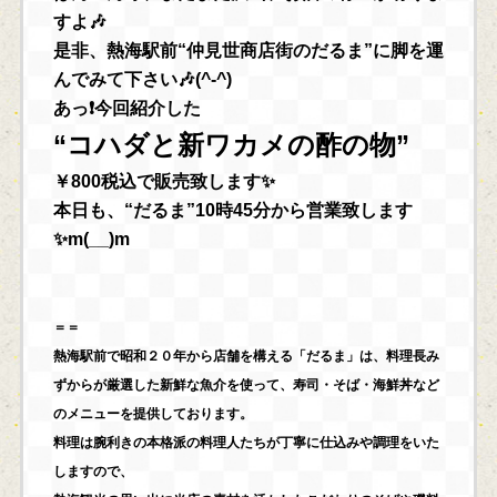
すよ🎶
是非、熱海駅前“仲見世商店街のだるま”に脚を運
んでみて下さい🎶(^-^)
あっ❗今回紹介した
“コハダと新ワカメの酢の物”
￥800税込で販売致します✨
本日も、“だるま”10時45分から営業致します
✨m(__)m
＝＝
熱海駅前で昭和２０年から店舗を構える「だるま」は、料理長み
ずからが厳選した新鮮な魚介を使って、寿司・そば・海鮮丼など
のメニューを提供しております。
料理は腕利きの本格派の料理人たちが丁寧に仕込みや調理をいた
しますので、