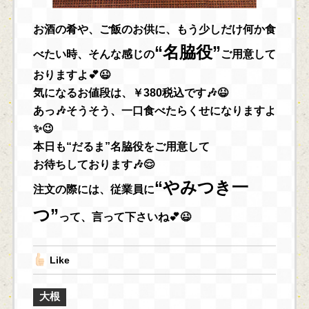
お酒の肴や、ご飯のお供に、もう少しだけ何か食
“名脇役”
べたい時、そんな感じの
ご用意して
おりますよ💕😉
気になるお値段は、￥380税込です🎶😆
あっ🎶そうそう、一口食べたらくせになりますよ
✨😉
本日も“だるま”名脇役をご用意して
お待ちしております🎶😌
“やみつき一
注文の際には、従業員に
つ”
って、言って下さいね💕😉
Like
大根