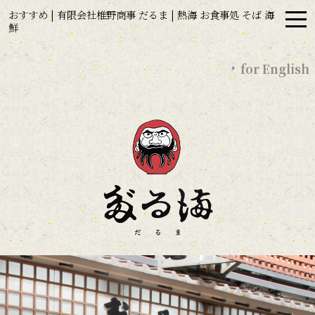
おすすめ | 有限会社椎野商事 だるま | 熱海 お食事処 そば 海
鮮
for English