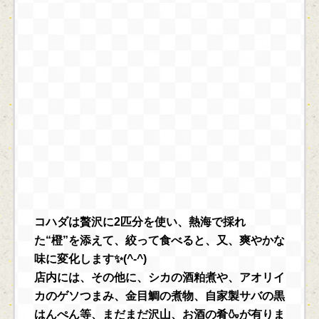
コハダは贅沢に2匹分を使い、熱海で採れ
た“橙”を添えて、絞って食べると、又、爽やかな
味に変化します✨(^-^)
店内には、その他に、シカの酒粕煮や、アオリイ
カのゲソつまみ、金目鯛の煮物、自家製サバの黒
はんぺん等、まだまだ沢山、お酒の肴🍶が有りま