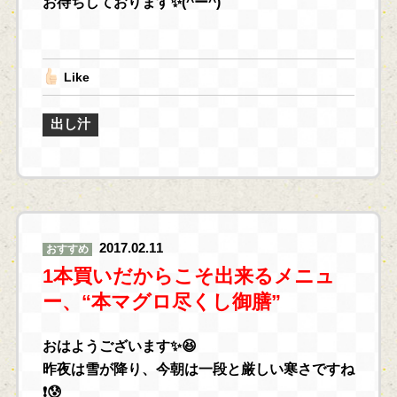
お待ちしております✨(^ー^)
Like
出し汁
2017.02.11
おすすめ
1本買いだからこそ出来るメニュ
ー、“本マグロ尽くし御膳”
おはようございます✨😆
昨夜は雪が降り、今朝は一段と厳しい寒さですね
❗😰