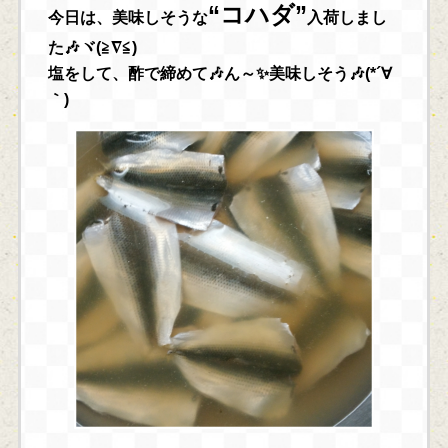
“コハダ”
今日は、美味しそうな
入荷しまし
た🎶ヾ(≧∇≦)
塩をして、酢で締めて🎶ん～✨美味しそう🎶(*´∀
｀)