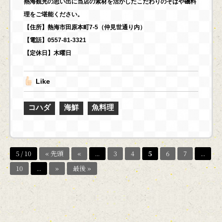
熱海観光の思い出に当店の素材を活かしたこだわりのそばや磯料
理をご堪能ください。
【住所】熱海市田原本町7-5（仲見世通り内）
【電話】0557-81-3321
【定休日】木曜日
Like
コハダ
海鮮
魚料理
5 / 10
« 先頭
«
...
3
4
5
6
7
...
10
...
»
最後 »