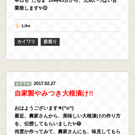
本日も“だるま”10時45分から、元気いっぱい営
業致します✨😌
Like
カイワリ
姿造り
2017.02.27
おすすめ
自家製やみつき大根漬け!!
おはようございます☀(^o^)
最近、農家さんから、美味しい大根漬けの作り方
を、伝授してもらいました✨😆
何度か作ってみて、農家さんにも、味見してもら