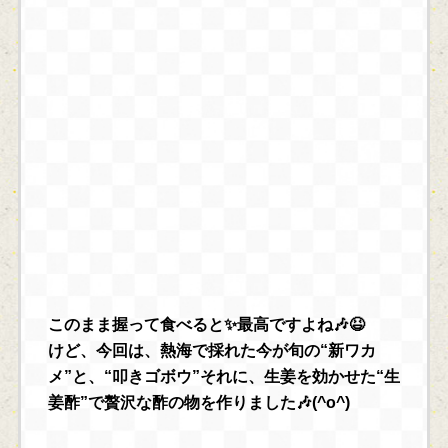
このまま握って食べると✨最高ですよね🎶😆
けど、今回は、熱海で採れた今が旬の“新ワカ
メ”と、“叩きゴボウ”それに、生姜を効かせた“生
姜酢”で贅沢な酢の物を作りました🎶(^o^)