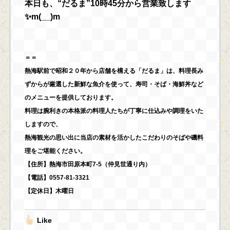
本日も、“だるま”10時45分から営業致します
✨m(__)m
＝＝
熱海駅前で昭和２０年から店舗を構える「だるま」は、料理長み
ずからが厳選した新鮮な魚介を使って、寿司・そば・海鮮丼など
のメニューを提供しております。
料理は腕利きの本格派の料理人たちが丁寧に仕込みや調理をいた
しますので、
熱海観光の思い出に当店の素材を活かしたこだわりのそばや磯料
理をご堪能ください。
【住所】熱海市田原本町7-5（仲見世通り内）
【電話】0557-81-3321
【定休日】木曜日
Like