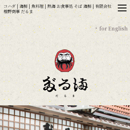
コハダ | 海鮮 | 魚料理 | 熱海 お食事処 そば 海鮮 | 有限会社
椎野商事 だるま
for English