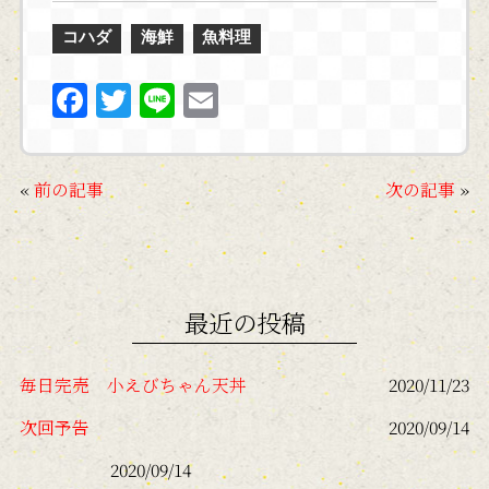
コハダ
海鮮
魚料理
F
T
Li
E
a
w
n
m
c
itt
e
ai
«
前の記事
次の記事
»
e
er
l
b
o
o
最近の投稿
k
毎日完売 小えびちゃん天丼
2020/11/23
次回予告
2020/09/14
2020/09/14