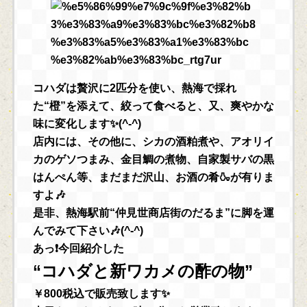
コハダは贅沢に2匹分を使い、熱海で採れ
た“橙”を添えて、絞って食べると、又、爽やかな
味に変化します✨(^-^)
店内には、その他に、シカの酒粕煮や、アオリイ
カのゲソつまみ、金目鯛の煮物、自家製サバの黒
はんぺん等、まだまだ沢山、お酒の肴🍶が有りま
すよ🎶
是非、熱海駅前“仲見世商店街のだるま”に脚を運
んでみて下さい🎶(^-^)
あっ❗今回紹介した
“コハダと新ワカメの酢の物”
￥800税込で販売致します✨