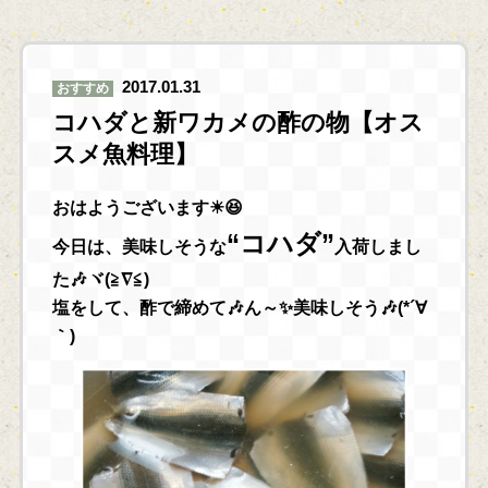
2017.01.31
おすすめ
コハダと新ワカメの酢の物【オス
スメ魚料理】
おはようございます☀😆
“コハダ”
今日は、美味しそうな
入荷しまし
た🎶ヾ(≧∇≦)
塩をして、酢で締めて🎶ん～✨美味しそう🎶(*´∀
｀)