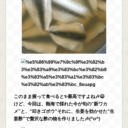
このまま握って食べると✨最高ですよね🎶😆
けど、今回は、熱海で採れた今が旬の“新ワカ
メ”と、“叩きゴボウ”それに、生姜を効かせた“生
姜酢”で贅沢な酢の物を作りました🎶(^o^)