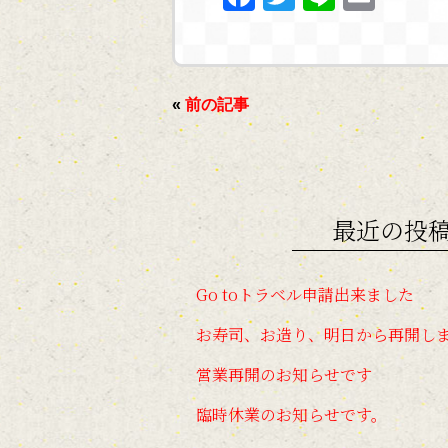
a
w
n
m
c
itt
e
ai
e
er
l
«
前の記事
b
o
o
k
最近の投
Go toトラベル申請出来ました
お寿司、お造り、明日から再開し
営業再開のお知らせです
臨時休業のお知らせです。