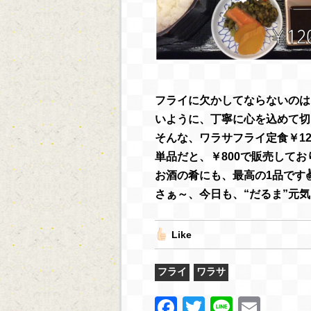
フライに欠かしてならないのは
いように、丁寧に心を込めて切
そんな、ワラサフライ定食￥12
単品だと、￥800で販売しており
お酒の肴にも、最高の1品です
さぁ～、今日も、“だるま”元
Like
フライ
ワラサ
F
T
Li
E