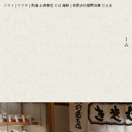
フライ | ワラサ | 熱海 お食事処 そば 海鮮 | 有限会社椎野商事 だるま
ホーム