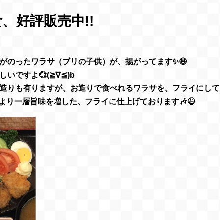
、好評販売中!!
がのったワラサ（ブリの子供）が、揚がってます✨😆
ですよ💞(≧∇≦)b
お造りも有りますが、お造りで食べれるワラサを、フライにし
より一層旨味を増した、フライに仕上げております🎶😆