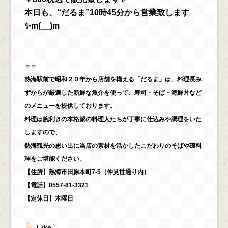
本日も、“だるま”10時45分から営業致します
✨m(__)m
＝＝
熱海駅前で昭和２０年から店舗を構える「だるま」は、料理長み
ずからが厳選した新鮮な魚介を使って、寿司・そば・海鮮丼など
のメニューを提供しております。
料理は腕利きの本格派の料理人たちが丁寧に仕込みや調理をいた
しますので、
熱海観光の思い出に当店の素材を活かしたこだわりのそばや磯料
理をご堪能ください。
【住所】熱海市田原本町7-5（仲見世通り内）
【電話】0557-81-3321
【定休日】木曜日
Like