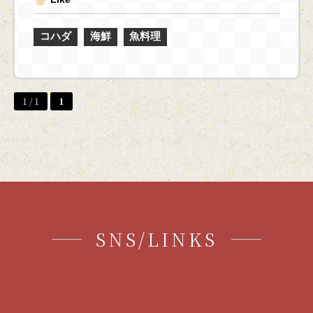
コハダ
海鮮
魚料理
1 / 1
1
SNS/LINKS