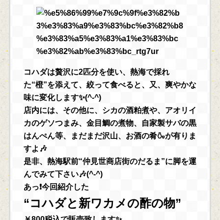
コハダは贅沢に2匹分を使い、熱海で採れ
た“橙”を添えて、絞って食べると、又、爽やかな
味に変化します✨(^-^)
店内には、その他に、シカの酒粕煮や、アオリイ
カのゲソつまみ、金目鯛の煮物、自家製サバの黒
はんぺん等、まだまだ沢山、お酒の肴🍶が有りま
すよ🎶
是非、熱海駅前“仲見世商店街のだるま”に脚を運
んでみて下さい🎶(^-^)
あっ❗今回紹介した
“コハダと新ワカメの酢の物”
￥800税込で販売致します✨