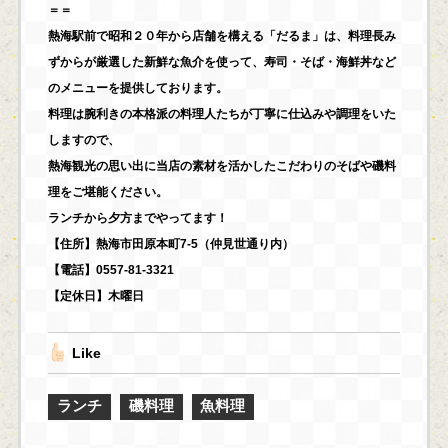
＝＝
熱海駅前で昭和２０年から店舗を構える「だるま」は、料理長み
ずからが厳選した新鮮な魚介を使って、寿司・そば・海鮮丼など
のメニューを提供しております。
料理は腕利きの本格派の料理人たちが丁寧に仕込みや調理をいた
しますので、
熱海観光の思い出に当店の素材を活かしたこだわりのそばや磯料
理をご堪能ください。
ランチから夕方までやってます！
【住所】熱海市田原本町7-5（仲見世通り内）
【電話】0557-81-3321
【定休日】木曜日
Like
ランチ
磯料理
魚料理