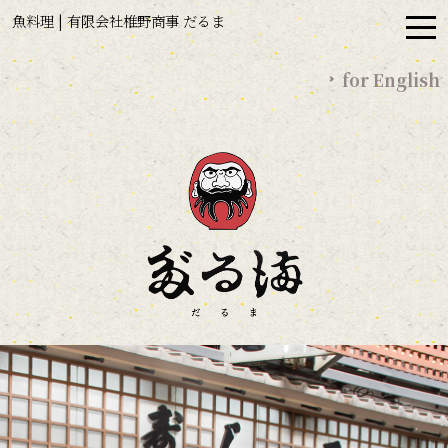
魚料理 | 有限会社椎野商事 だるま
for English