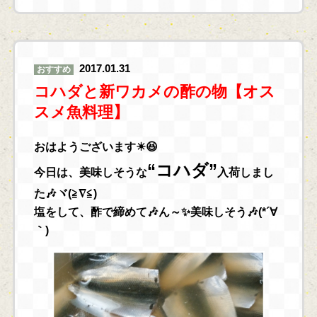
2017.01.31
おすすめ
コハダと新ワカメの酢の物【オス
スメ魚料理】
おはようございます☀😆
“コハダ”
今日は、美味しそうな
入荷しまし
た🎶ヾ(≧∇≦)
塩をして、酢で締めて🎶ん～✨美味しそう🎶(*´∀
｀)