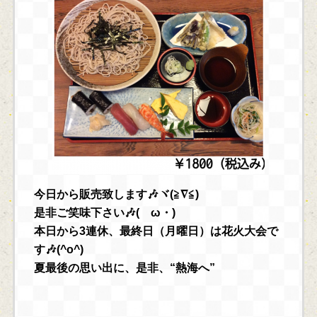
今日から販売致します🎶ヾ(≧∇≦)
是非ご笑味下さい🎶(ゝω・)
本日から3連休、最終日（月曜日）は花火大会で
す🎶(^o^)
夏最後の思い出に、是非、“熱海へ”