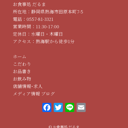
お食事処 だるま
所在地：静岡県熱海市田原本町7-5
電話：
0557-81-3321
営業時間：11:30-17:00
定休日：水曜日・木曜日
アクセス：熱海駅から徒歩1分
ホーム
こだわり
お品書き
お飲み物
店舗情報･求人
メディア情報
ブログ
F
T
Li
E
a
w
n
m
c
it
e
ai
© お食事処 だるま