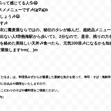
って感じてる人💦😫
メメニューです🎶(≧∇≦)b
ょう🎶😆
す🎶
に蕎麦屋ならではの、秘伝のタレが絡んだ、超絶品メニューです
出ない人❗😰熱海駅から歩いて1、2分なので、是非、残りの力
レを絡めた美味しい天丼🎶食べたら、元気100倍🎶になるかも知
業致します✨m(__)m
「だるま」は、料理長みずからが厳選した新鮮な魚介を使って、寿司・そば・海鮮丼
寧に仕込みや調理をいたしますので、
たこだわりのそばや磯料理をご堪能ください。
内）