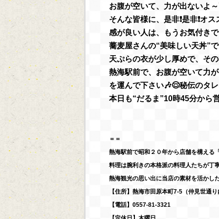
お腹が空いて、力が出ないよ～⤵
そんな皆様に、是非❗是非❗オスス
感が良い人は、もうお気付きでし
蕎麦屋さんの“美味しい天丼”で
天ぷらの衣が少し厚めで、その衣
熱海駅前で、お腹が空いて力が
を運んで下さい🎶😌秘伝のタ
本日も“だるま”10時45分から営
＝＝
熱海駅前で昭和２０年から店舗を構える
料理は腕利きの本格派の料理人たちが丁
熱海観光の思い出に当店の素材を活かし
【住所】熱海市田原本町7-5（仲見世通り
【電話】0557-81-3321
【定休日】木曜日