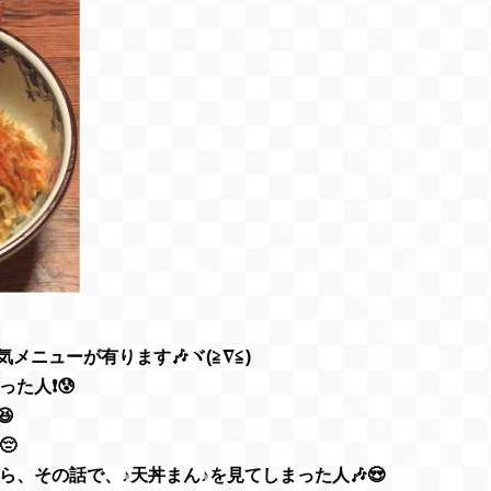
メニューが有ります🎶ヾ(≧∇≦)
た人❗😰

😔
、その話で、♪天丼まん♪を見てしまった人🎶😍