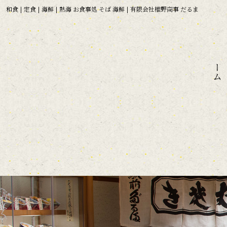
和食 | 定食 | 海鮮 | 熱海 お食事処 そば 海鮮 | 有限会社椎野商事 だるま
ホーム