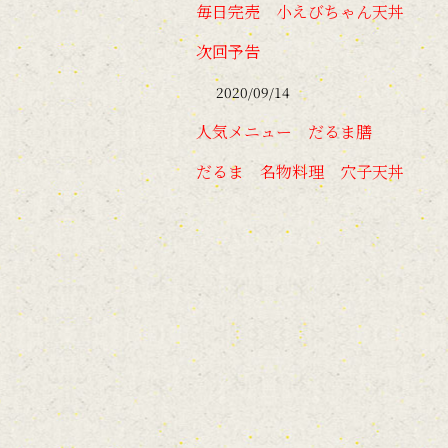
毎日完売 小えびちゃん天丼
次回予告
2020/09/14
人気メニュー だるま膳
だるま 名物料理 穴子天丼