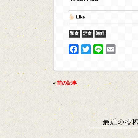
Like
和食
定食
海鮮
F
T
Li
E
a
w
n
m
c
itt
e
ai
e
er
l
«
前の記事
b
o
o
k
最近の投